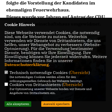
folgte die Vorstellung der Kandidaten im
ehemaligen Feuerwehrhaus.
Dieses wurde vor Jahren auf Antrag der CDU
zum Dorfgemeinschaftshaus umgewidmet.
Cookie Hinweis
Diese Webseite verwendet Cookies, die notwendig
sind, um die Webseite zu nutzen. Weiterhin
verwenden wir Dienste von Drittanbietern, die uns
helfen, unser Webangebot zu verbessern (Website-
Optmierung). Für die Verwendung bestimmter
Dienste, benötigen wir Ihre Einwilligung. Ihre
Einwilligung können Sie jederzeit widerrufen. Weitere
Informationen finden Sie in unserer
Datenschutzerklärung
.
Technisch notwendige Cookies (
Übersicht
)
Die notwendigen Cookies werden allein für den
ordnungsgemäßen Gebrauch der Webseite benötigt.
Cookies von Drittanbietern (
Übersicht
)
Zur Optimierung unserer Webseite binden wir Dienste und
Angebote von Drittanbietern ein.
Alle akzeptieren
Auswahl speichern