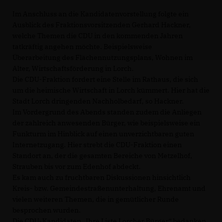
Im Anschluss an die Kandidatenvorstellung folgte ein
Ausblick des Fraktionsvorsitzenden Gerhard Hackner,
welche Themen die CDU in den kommenden Jahren
tatkräftig angehen möchte. Beispielsweise
Überarbeitung des Flächennutzungsplans, Wohnen im
Alter, Wirtschaftsförderung in Lorch.
Die CDU-Fraktion fordert eine Stelle im Rathaus, die sich
um die heimische Wirtschaft in Lorch kümmert. Hier hat die
Stadt Lorch dringenden Nachholbedarf, so Hackner.
Im Vordergrund des Abends standen zudem die Anliegen
der zahlreich anwesenden Bürger, wie beispielsweise ein
Funkturm im Hinblick auf einen unverzichtbaren guten
Internetzugang. Hier strebt die CDU-Fraktion einen
Standort an, der die gesamten Bereiche von Metzelhof,
Strauben bis vor zum Edenhof abdeckt.
Es kam auch zu fruchtbaren Diskussionen hinsichtlich
Kreis- bzw. Gemeindestraßenunterhaltung, Ehrenamt und
vielen weiteren Themen, die in gemütlicher Runde
besprochen wurden.
Die CDU-Kandidaten „Ihre Liste Lorcher Bürger“ bedanken